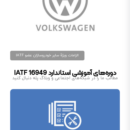
الزامات ویژهٔ سایر خودروسازان عضو IATF
دوره‌های آموزشی استاندارد IATF 16949
مطالب ما را در شبکه‌های اجتماعی و وبلاگ پله دنبال کنید