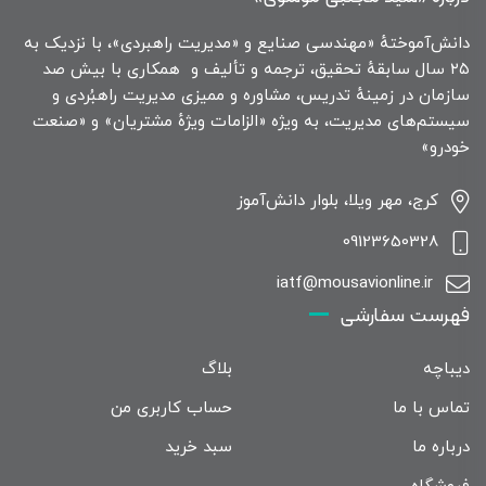
دانش‌آموختهٔ «مهندسی صنایع و «مدیریت راهبردی»، با نزدیک به
۲۵ سال سابقهٔ تحقیق، ترجمه و تألیف و همکاری با بیش صد
سازمان در زمینهٔ تدریس، مشاوره و ممیزی مدیریت راهبُردی و
سیستم‌های مدیریت، به ویژه «الزامات ویژهٔ مشتریان» و «صنعت
خودرو»
کرج، مهر ویلا، بلوار دانش‌آموز
09123650328
iatf@mousavionline.ir
فهرست سفارشی
دیباچه
بلاگ
تماس با ما
حساب کاربری من
درباره ما
سبد خرید