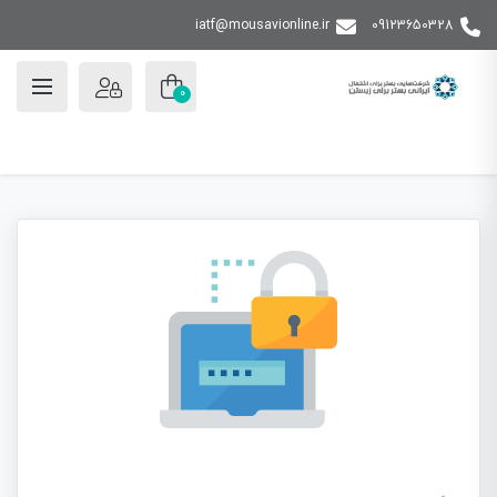
iatf@mousavionline.ir
09123650328
0