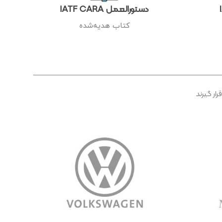
دستورالعمل IATF CARA
کتاب هدیه‌شده​
رار گیرند