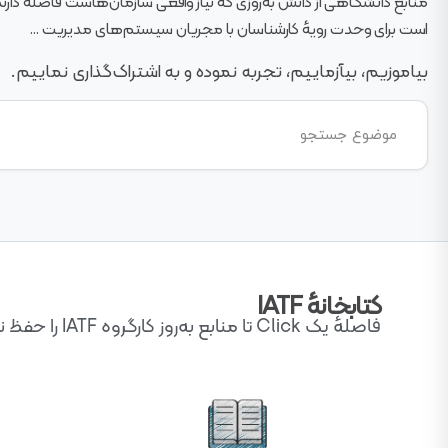
منابع دانشگاهی از دانش به‌روزی که نیاز واقعی سازمان‌هاست فاصله دارند
است برای وحدت رویهٔ کارشناسان با مجریان سیستم‌های مدیریت ...
بیاموزیم، بیآزماییم، تجربه نموده و به اشتراک‌گذاری نماییم.
کتابخانهٔ IATF
فاصلهٔ یک Click تا منابع به‌روز کارگروه IATF را حفظ نمایید ...