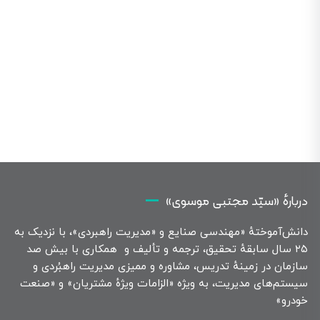
دربارهٔ «سیّد مجتبی موسوی»
دانش‌آموختهٔ «مهندسی صنایع و «مدیریت راهبردی»، با نزدیک به
۲۵ سال سابقهٔ تحقیق، ترجمه و تألیف و همکاری با بیش صد
سازمان در زمینهٔ تدریس، مشاوره و ممیزی مدیریت راهبُردی و
سیستم‌های مدیریت، به ویژه «الزامات ویژهٔ مشتریان» و «صنعت
خودرو»