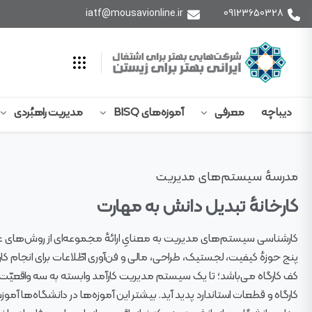
iatf@mousavionline.ir
09123650328
دیباچه
معرفی
آموزه‌های BISQ
مدیریت راهبُردی
مدرسهٔ سیستم‌های مدیریت
کارخانهٔ تبدیل دانش به مهارت
کارشناسی سیستم‌های مدیریت به معنایِ ارائهٔ مجموعه‌ای از روش‌های 
پنج حوزهٔ کیفیت، لجستیک، طراحی، مالی و فن‌آوری اطّلاعات برای انجام کار بهت
کف کارگاه می‌باشد؛ تا یک سیستم مدیریت کارآمد وابسته به سه واقعیّت
کارگاه و قطعات استاندارد پدید آید. بیشتر این آموزه‌ها در دانشگاه‌ها آمو