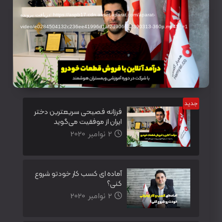
ویدیو
دریافت پرونده: https://aspb17.cdn.asset.aparat.com/aparat-
video/e0284504132c236ee41996d1af2d906622390313-360p.mp4?_=1
فرزانه فصیحی سریعترین دختر
ایران از موفقیت می‌گوید
2 نوامبر 2020
آماده ای کسب کار خودتو شروع
کنی؟
2 نوامبر 2020