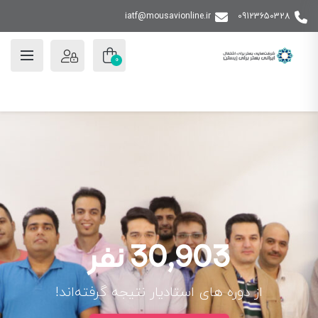
iatf@mousavionline.ir
09123650328
0
30,903 نفر
از دوره های استادیار نتیجه گرفته‌اند!