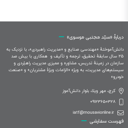
دربارهٔ «سیّد مجتبی موسوی»
دانش‌آموختهٔ «مهندسی صنایع و «مدیریت راهبردی»، با نزدیک به
۲۵ سال سابقهٔ تحقیق، ترجمه و تألیف و همکاری با بیش صد
سازمان در زمینهٔ تدریس، مشاوره و ممیزی مدیریت راهبُردی و
سیستم‌های مدیریت، به ویژه «الزامات ویژهٔ مشتریان» و «صنعت
خودرو»
کرج، مهر ویلا، بلوار دانش‌آموز
09123650328
iatf@mousavionline.ir
فهرست سفارشی