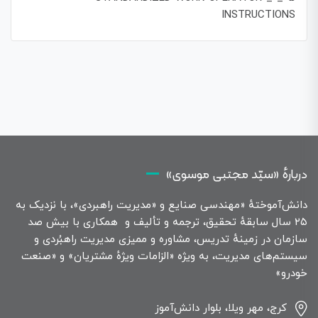
INSTRUCTIONS
دربارهٔ «سیّد مجتبی موسوی»
دانش‌آموختهٔ «مهندسی صنایع و «مدیریت راهبردی»، با نزدیک به
۲۵ سال سابقهٔ تحقیق، ترجمه و تألیف و همکاری با بیش صد
سازمان در زمینهٔ تدریس، مشاوره و ممیزی مدیریت راهبُردی و
سیستم‌های مدیریت، به ویژه «الزامات ویژهٔ مشتریان» و «صنعت
خودرو»
کرج، مهر ویلا، بلوار دانش‌آموز