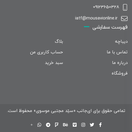
09123650328
iatf@mousavionline.ir
فهرست سفارشی
دیباچه
بلاگ
تماس با ما
حساب کاربری من
درباره ما
سبد خرید
فروشگاه
تمامی حقوق برای ای‌جانب «سیّد مجتبی موسوی» محفوظ است.