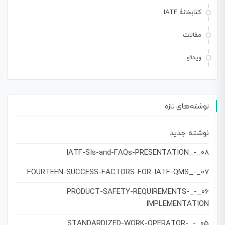
کتابخانهٔ IATF
مقالات
ویدئو
نوشته‌های تازه
نوشته جدید
08_-_IATF-SIs-and-FAQs-PRESENTATION
07_-_FOURTEEN-SUCCESS-FACTORS-FOR-IATF-QMS
06_-_PRODUCT-SAFETY-REQUIREMENTS-
IMPLEMENTATION
05_-_STANDARDIZED-WORK-OPERATOR-