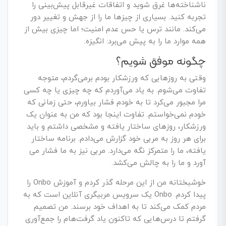
ناشناخته‌­ها غرق شوید و اتفاقات غیرقابل پیش‌­بینی را
تجربه کنید. بسیاری از چیزها ما را از جهش و تغییر دور
می‌­کند. مانند ترس یا حس عدم امنیت؛ اما چیزی بیش از
همه موارد ما را به پیش می‌برد: انگیزه.
چگونه موفق شویم؟
وقتی به روزهایی که ورزشکار بودم برمی­‌گردم، متوجه
تفاوت می­‌شوم. به یاد می­‌آوردم که چه چیزی یا چه کسی
مرا مجبور می­‌کرد تا به خودم فشار بیاورم، حتی زمانی که
خودم نمی­‌خواستم. تفاوت اینجا بود که من به عنوان یک
ورزشکار، روزهای ساختار یافته و مشخصی داشتم و باید
برای هر روز به مربی خود گزارش می‌­دادم. برنامه ساختار
یافته، ما را متمرکز نگه می­‌دارد. مربی نیز به ما فشار می­‌
آورد و ما را به چالش می‌­کشد.
خوشبختانه من از این مرحله گذر کردم و آموزش Onbo را
پیدا کردم. Onbo یک سرویس مربیگری آنلاین است که به
مردم کمک می‌­کند تا به اهداف خود برسند. من تصمیم
گرفتم تا درس­‌هایی که تاکنون یاد گرفت‌ه­ام را جمع­‌آوری