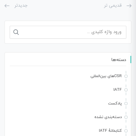
قدیمی تر
جدیدتر
جستجو
برای:
دسته‌ها
CSRهای بین‌المللی
IATF
پادکست
دسته‌بندی نشده
کتابخانهٔ IATF