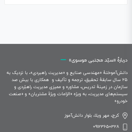
دربارهٔ «سیّد مجتبی موسوی»
دانش‌آموختهٔ «مهندسی صنایع و «مدیریت راهبردی»، با نزدیک به
۲۵ سال سابقهٔ تحقیق، ترجمه و تألیف و همکاری با بیش صد
سازمان در زمینهٔ تدریس، مشاوره و ممیزی مدیریت راهبُردی و
سیستم‌های مدیریت، به ویژه «الزامات ویژهٔ مشتریان» و «صنعت
خودرو»
کرج، مهر ویلا، بلوار دانش‌آموز
09123650328