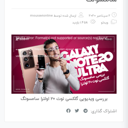
2 سپتامبر 2020
ارسال شده توسط
mousavionline
ویدئو
1.45k بازدید
نمایشگر
Media error: Format(s) not supported or source(s) not found
ویدیو
دریافت پرونده: https://hw19.cdn.asset.aparat.com/aparat-
video/9b9f2e946411b8ec8ae392ad2950ee1025225004-360p.mp4?_=1
بررسی ویدیویی گلکسی نوت ۲۰ اولترا سامسونگ
اشتراک گذاری: