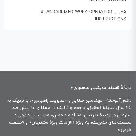
IMPLEMENTATION
05_-_STANDARDIZED-WORK-OPERATOR-
INSTRUCTIONS
دربارهٔ «سیّد مجتبی موسوی»
دانش‌آموختهٔ «مهندسی صنایع و «مدیریت راهبردی»، با نزدیک به
۲۵ سال سابقهٔ تحقیق، ترجمه و تألیف و همکاری با بیش صد
سازمان در زمینهٔ تدریس، مشاوره و ممیزی مدیریت راهبُردی و
سیستم‌های مدیریت، به ویژه «الزامات ویژهٔ مشتریان» و «صنعت
خودرو»