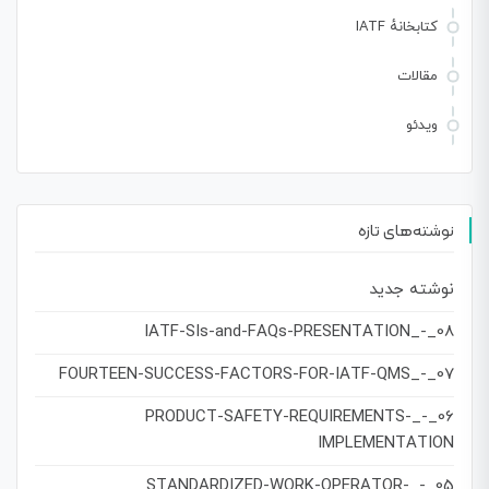
کتابخانهٔ IATF
مقالات
ویدئو
نوشته‌های تازه
نوشته جدید
08_-_IATF-SIs-and-FAQs-PRESENTATION
07_-_FOURTEEN-SUCCESS-FACTORS-FOR-IATF-QMS
06_-_PRODUCT-SAFETY-REQUIREMENTS-
IMPLEMENTATION
05_-_STANDARDIZED-WORK-OPERATOR-