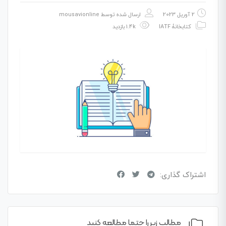
2 آوریل 2023
ارسال شده توسط
mousavionline
کتابخانهٔ IATF
1.4k بازدید
اشتراک گذاری:
مطالب زیر را حتما مطالعه کنید