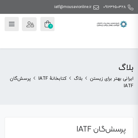
iatf@mousavionline.ir
09123650328
0
بلاگ
ایرانی بهتر برای زیستن
بلاگ
کتابخانهٔ IATF
پرسش‌گان
IATF
پرسش‌گان IATF