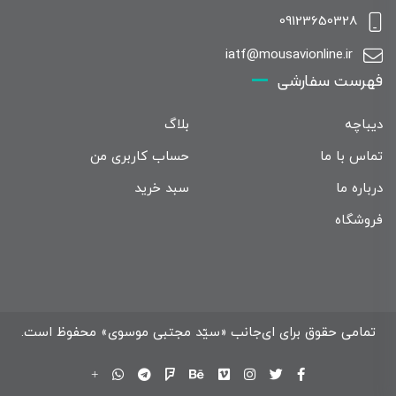
09123650328
iatf@mousavionline.ir
فهرست سفارشی
دیباچه
بلاگ
تماس با ما
حساب کاربری من
درباره ما
سبد خرید
فروشگاه
تمامی حقوق برای ای‌جانب «سیّد مجتبی موسوی» محفوظ است.