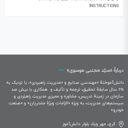
INSTRUCTIONS
دربارهٔ «سیّد مجتبی موسوی»
دانش‌آموختهٔ «مهندسی صنایع و «مدیریت راهبردی»، با نزدیک به
۲۵ سال سابقهٔ تحقیق، ترجمه و تألیف و همکاری با بیش صد
سازمان در زمینهٔ تدریس، مشاوره و ممیزی مدیریت راهبُردی و
سیستم‌های مدیریت، به ویژه «الزامات ویژهٔ مشتریان» و «صنعت
خودرو»
کرج، مهر ویلا، بلوار دانش‌آموز