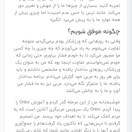
تجربه کنید. بسیاری از چیزها ما را از جهش و تغییر دور
می‌­کند. مانند ترس یا حس عدم امنیت؛ اما چیزی بیش از
همه موارد ما را به پیش می‌برد: انگیزه.
چگونه موفق شویم؟
وقتی به روزهایی که ورزشکار بودم برمی­‌گردم، متوجه
تفاوت می­‌شوم. به یاد می­‌آوردم که چه چیزی یا چه کسی
مرا مجبور می­‌کرد تا به خودم فشار بیاورم، حتی زمانی که
خودم نمی­‌خواستم. تفاوت اینجا بود که من به عنوان یک
ورزشکار، روزهای ساختار یافته و مشخصی داشتم و باید
برای هر روز به مربی خود گزارش می‌­دادم. برنامه ساختار
یافته، ما را متمرکز نگه می­‌دارد. مربی نیز به ما فشار می­‌
آورد و ما را به چالش می‌­کشد.
خوشبختانه من از این مرحله گذر کردم و آموزش Onbo را
پیدا کردم. Onbo یک سرویس مربیگری آنلاین است که به
مردم کمک می‌­کند تا به اهداف خود برسند. من تصمیم
گرفتم تا درس­‌هایی که تاکنون یاد گرفت‌ه­ام را جمع­‌آوری
کنم و آنها را با دیگر افرادی مانند شما، که تلاش می­‌کنند