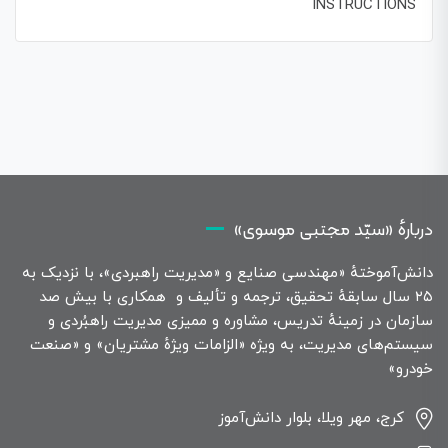
INSTRUCTIONS
دربارهٔ «سیّد مجتبی موسوی»
دانش‌آموختهٔ «مهندسی صنایع و «مدیریت راهبردی»، با نزدیک به
۲۵ سال سابقهٔ تحقیق، ترجمه و تألیف و همکاری با بیش صد
سازمان در زمینهٔ تدریس، مشاوره و ممیزی مدیریت راهبُردی و
سیستم‌های مدیریت، به ویژه «الزامات ویژهٔ مشتریان» و «صنعت
خودرو»
کرج، مهر ویلا، بلوار دانش‌آموز