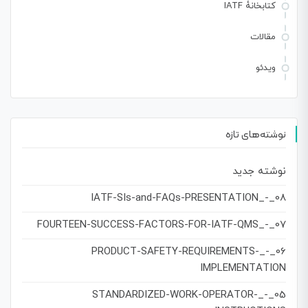
کتابخانهٔ IATF
مقالات
ویدئو
نوشته‌های تازه
نوشته جدید
08_-_IATF-SIs-and-FAQs-PRESENTATION
07_-_FOURTEEN-SUCCESS-FACTORS-FOR-IATF-QMS
06_-_PRODUCT-SAFETY-REQUIREMENTS-
IMPLEMENTATION
05_-_STANDARDIZED-WORK-OPERATOR-