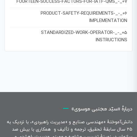
07_-_FOURTEEN-SUCCESS-FACTORS-FOR-IATF-QMS
06_-_PRODUCT-SAFETY-REQUIREMENTS-
IMPLEMENTATION
05_-_STANDARDIZED-WORK-OPERATOR-
INSTRUCTIONS
دربارهٔ «سیّد مجتبی موسوی»
دانش‌آموختهٔ «مهندسی صنایع و «مدیریت راهبردی»، با نزدیک به
۲۵ سال سابقهٔ تحقیق، ترجمه و تألیف و همکاری با بیش صد
سازمان در زمینهٔ تدریس، مشاوره و ممیزی مدیریت راهبُردی و