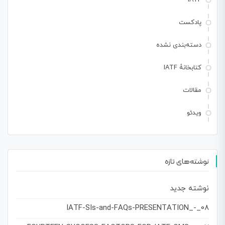
پادکست
دسته‌بندی نشده
کتابخانهٔ IATF
مقالات
ویدئو
نوشته‌های تازه
نوشته جدید
08_-_IATF-SIs-and-FAQs-PRESENTATION