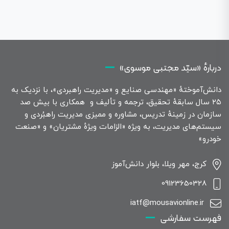
دربارهٔ «سیّد مجتبی موسوی»
دانش‌آموختهٔ «مهندسی صنایع و «مدیریت راهبردی»، با نزدیک به
۲۵ سال سابقهٔ تحقیق، ترجمه و تألیف و همکاری با بیش صد
سازمان در زمینهٔ تدریس، مشاوره و ممیزی مدیریت راهبُردی و
سیستم‌های مدیریت، به ویژه «الزامات ویژهٔ مشتریان» و «صنعت
خودرو»
کرج، مهر ویلا، بلوار دانش‌آموز
09123650328
iatf@mousavionline.ir
فهرست سفارشی