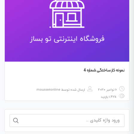
نمونه کار ساختگی شماره 4
6 نوامبر 2020
ارسال شده توسط
mousavionline
1.42k بازدید
جستجو
برای: