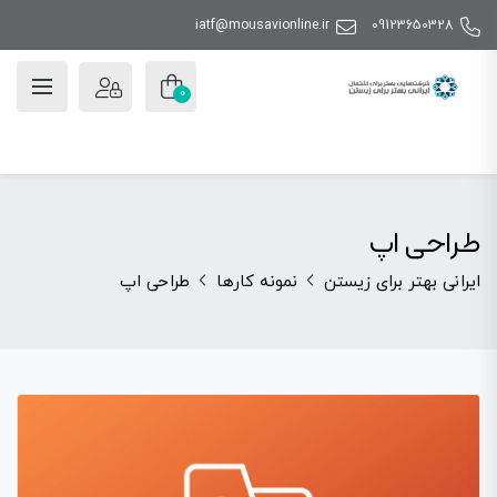
iatf@mousavionline.ir
09123650328
0
طراحی اپ
ایرانی بهتر برای زیستن
نمونه کارها
طراحی اپ