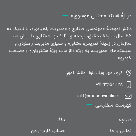
دربارهٔ «سیّد مجتبی موسوی»
دانش‌آموختهٔ «مهندسی صنایع و «مدیریت راهبردی»، با نزدیک به
۲۵ سال سابقهٔ تحقیق، ترجمه و تألیف و همکاری با بیش صد
سازمان در زمینهٔ تدریس، مشاوره و ممیزی مدیریت راهبُردی و
سیستم‌های مدیریت، به ویژه «الزامات ویژهٔ مشتریان» و «صنعت
خودرو»
کرج، مهر ویلا، بلوار دانش‌آموز
09123650328
iatf@mousavionline.ir
فهرست سفارشی
دیباچه
بلاگ
تماس با ما
حساب کاربری من