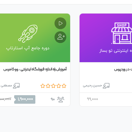
 در وردپرس
آموزش راه اندازه فورشگاه اینترنتی ، ووکامرس
حسین رحیمی
مصطفی پ
قیمت
قیمت
100,000
99,000
1,900,000
90
اصلی
فعلی
2,100,000 تومان
بود.
است.