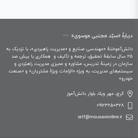
دربارهٔ «سیّد مجتبی موسوی»
دانش‌آموختهٔ «مهندسی صنایع و «مدیریت راهبردی»، با نزدیک به
۲۵ سال سابقهٔ تحقیق، ترجمه و تألیف و همکاری با بیش صد
سازمان در زمینهٔ تدریس، مشاوره و ممیزی مدیریت راهبُردی و
سیستم‌های مدیریت، به ویژه «الزامات ویژهٔ مشتریان» و «صنعت
خودرو»
کرج، مهر ویلا، بلوار دانش‌آموز
09123650328
iatf@mousavionline.ir