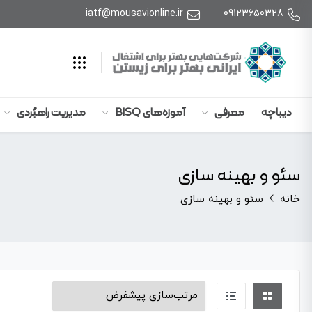
iatf@mousavionline.ir
09123650328
دیباچه
معرفی
آموزه‌های BISQ
مدیریت راهبُردی
سئو و بهینه سازی
خانه
سئو و بهینه سازی