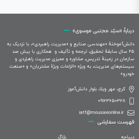
دربارهٔ «سیّد مجتبی موسوی»
دانش‌آموختهٔ «مهندسی صنایع و «مدیریت راهبردی»، با نزدیک به
۲۵ سال سابقهٔ تحقیق، ترجمه و تألیف و همکاری با بیش صد
سازمان در زمینهٔ تدریس، مشاوره و ممیزی مدیریت راهبُردی و
سیستم‌های مدیریت، به ویژه «الزامات ویژهٔ مشتریان» و «صنعت
خودرو»
کرج، مهر ویلا، بلوار دانش‌آموز
09123650328
iatf@mousavionline.ir
فهرست سفارشی
دیباچه
بلاگ