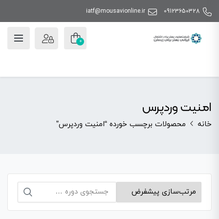
iatf@mousavionline.ir
09123650328
0
امنیت وردپرس
خانه
محصولات برچسب خورده “امنیت وردپرس”
جستجو
برای: