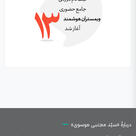
دربارهٔ «سیّد مجتبی موسوی»