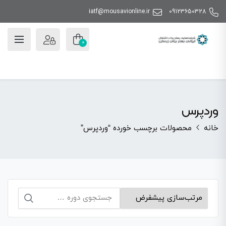
iatf@mousavionline.ir
09123650328
0
وردپرس
خانه
محصولات برچسب خورده “وردپرس”
جستجو
برای: