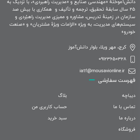
دانش‌آموختهٔ «مهندسی صنایع و «مدیریت راهبردی»، با نزدیک به
۲۵ سال سابقهٔ تحقیق، ترجمه و تألیف و همکاری با بیش صد
سازمان در زمینهٔ تدریس، مشاوره و ممیزی مدیریت راهبُردی و
سیستم‌های مدیریت، به ویژه «الزامات ویژهٔ مشتریان» و «صنعت
خودرو»
کرج، مهر ویلا، بلوار دانش‌آموز
09123650328
iatf@mousavionline.ir
فهرست سفارشی
دیباچه
بلاگ
تماس با ما
حساب کاربری من
درباره ما
سبد خرید
فروشگاه