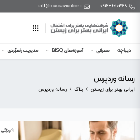
iatf@mousavionline.ir
09123650328
دیباچه
معرفی
آموزه‌های BISQ
مدیریت راهبُردی
رسانه وردپرس
ایرانی بهتر برای زیستن
بلاگ
رسانه وردپرس
۹ ویژگی پنهان در کتابخانه چند رسانه ای وردپرس