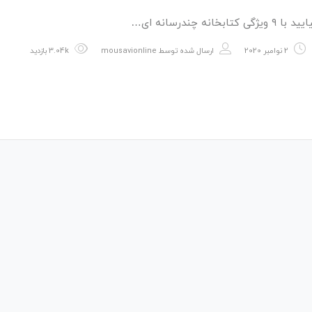
گی کتابخانه چندرسانه ای…
2 نوامبر 2020
ارسال شده توسط
mousavionline
3.04k بازدید