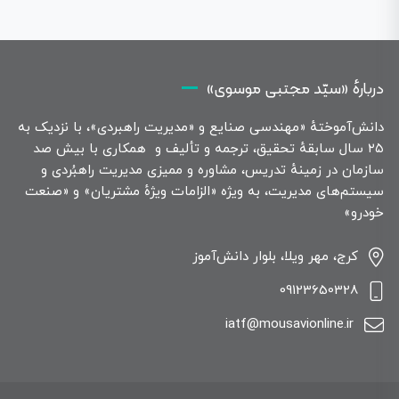
دربارهٔ «سیّد مجتبی موسوی»
دانش‌آموختهٔ «مهندسی صنایع و «مدیریت راهبردی»، با نزدیک به
۲۵ سال سابقهٔ تحقیق، ترجمه و تألیف و همکاری با بیش صد
سازمان در زمینهٔ تدریس، مشاوره و ممیزی مدیریت راهبُردی و
سیستم‌های مدیریت، به ویژه «الزامات ویژهٔ مشتریان» و «صنعت
خودرو»
کرج، مهر ویلا، بلوار دانش‌آموز
09123650328
iatf@mousavionline.ir