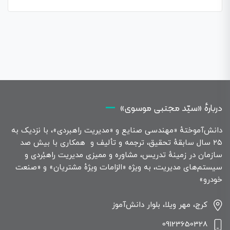
دربارهٔ «سیّد مجتبی موسوی»
دانش‌آموختهٔ «مهندسی صنایع و «مدیریت راهبردی»، با نزدیک به
۲۵ سال سابقهٔ تحقیق، ترجمه و تألیف و همکاری با بیش صد
سازمان در زمینهٔ تدریس، مشاوره و ممیزی مدیریت راهبُردی و
سیستم‌های مدیریت، به ویژه «الزامات ویژهٔ مشتریان» و «صنعت
خودرو»
کرج، مهر ویلا، بلوار دانش‌آموز
09123650328