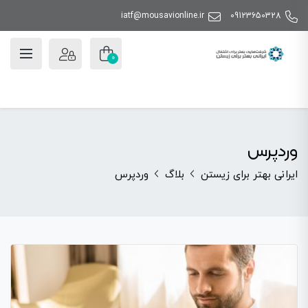
iatf@mousavionline.ir
09123650328
0
وردپرس
ایرانی بهتر برای زیستن
بلاگ
وردپرس