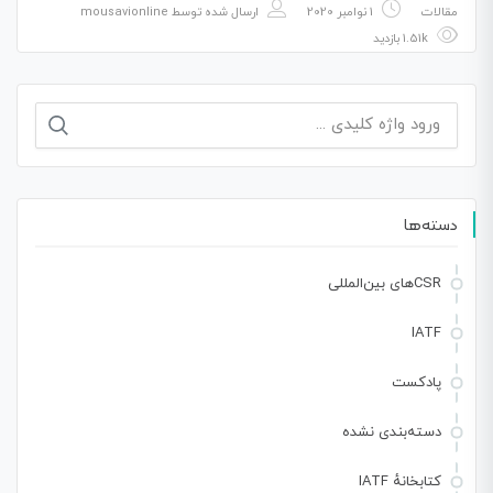
مقالات
1 نوامبر 2020
ارسال شده توسط
mousavionline
1.51k بازدید
جستجو
برای:
دسته‌ها
CSRهای بین‌المللی
IATF
پادکست
دسته‌بندی نشده
کتابخانهٔ IATF