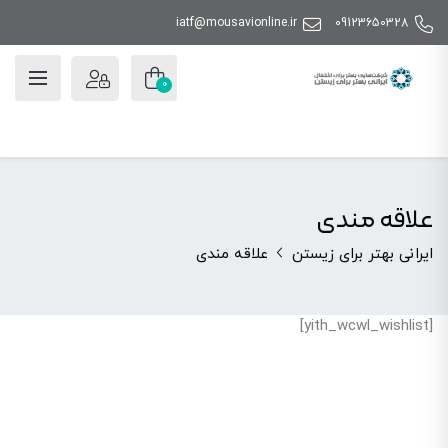
iatf@mousavionline.ir
09123650328
0
علاقه مندی
ایرانی بهتر برای زیستن
علاقه مندی
[yith_wcwl_wishlist]