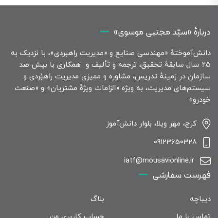
دربارهٔ «سیّد مجتبی موسوی»
دانش‌آموختهٔ «مهندسی صنایع و «مدیریت راهبردی»، با نزدیک به
۲۵ سال سابقهٔ تحقیق، ترجمه و تألیف و همکاری با بیش صد
سازمان در زمینهٔ تدریس، مشاوره و ممیزی مدیریت راهبُردی و
سیستم‌های مدیریت، به ویژه «الزامات ویژهٔ مشتریان» و «صنعت
خودرو»
کرج، مهر ویلا، بلوار دانش‌آموز
09123650328
iatf@mousavionline.ir
فهرست سفارشی
دیباچه
بلاگ
تماس با ما
حساب کاربری من