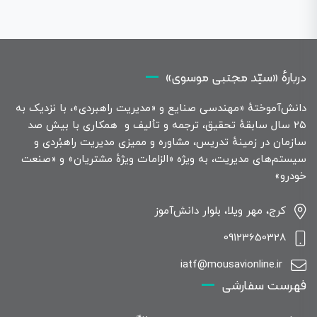
دربارهٔ «سیّد مجتبی موسوی»
دانش‌آموختهٔ «مهندسی صنایع و «مدیریت راهبردی»، با نزدیک به
۲۵ سال سابقهٔ تحقیق، ترجمه و تألیف و همکاری با بیش صد
سازمان در زمینهٔ تدریس، مشاوره و ممیزی مدیریت راهبُردی و
سیستم‌های مدیریت، به ویژه «الزامات ویژهٔ مشتریان» و «صنعت
خودرو»
کرج، مهر ویلا، بلوار دانش‌آموز
09123650328
iatf@mousavionline.ir
فهرست سفارشی