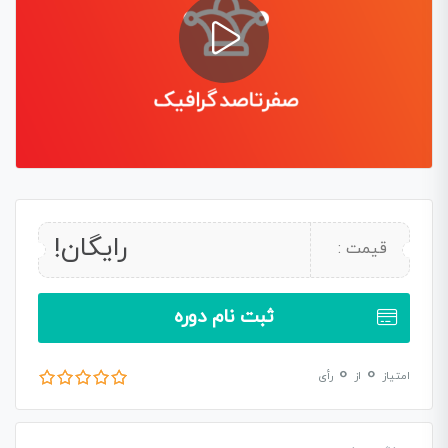
رایگان!
قیمت :
ثبت نام دوره
0
0
امتیاز
از
رأی