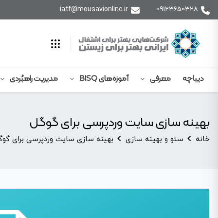
iatf@mousavionline.ir
09123650328
دیباچه
معرفی
آموزه‌های BISQ
مدیریت راهبُردی
بهینه سازی سایت وردپرسی برای گوگل
خانه
سئو و بهینه سازی
بهینه سازی سایت وردپرسی برای گوگ
نمایشگر
ویدیو