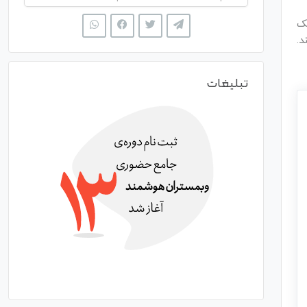
یک
د.
تبلیغات